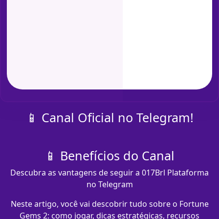
📱 Canal Oficial no Telegram!
📱 Benefícios do Canal
Descubra as vantagens de seguir a 017Brl Plataforma
no Telegram
Neste artigo, você vai descobrir tudo sobre o Fortune
Gems 2: como jogar, dicas estratégicas, recursos