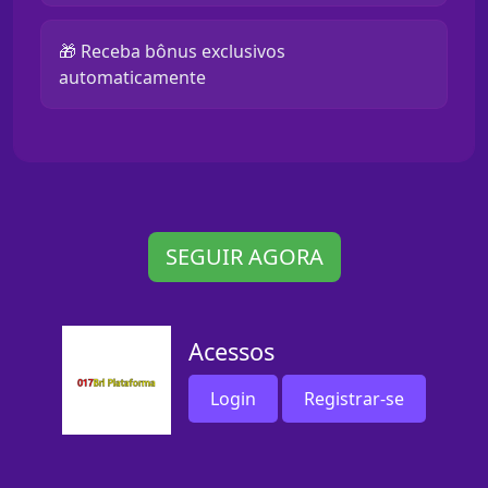
🎁 Receba bônus exclusivos
automaticamente
SEGUIR AGORA
Acessos
Login
Registrar-se