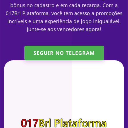
bônus no cadastro e em cada recarga. Com a
017Brl Plataforma, você tem acesso a promoções
incríveis e uma experiência de jogo inigualável.
Junte-se aos vencedores agora!
SEGUIR NO TELEGRAM