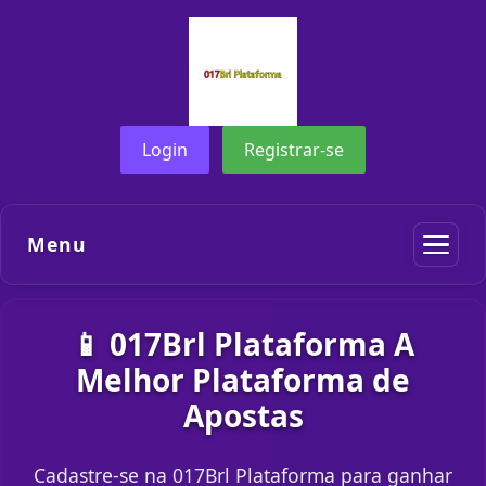
Login
Registrar-se
Menu
📱 017Brl Plataforma A
Melhor Plataforma de
Apostas
Cadastre-se na 017Brl Plataforma para ganhar