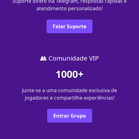
Suporte direto via Telegram, respostas rápidas e
atendimento personalizado!
Falar Suporte
👥 Comunidade VIP
1000+
Junte-se a uma comunidade exclusiva de
jogadores e compartilhe experiências!
Entrar Grupo