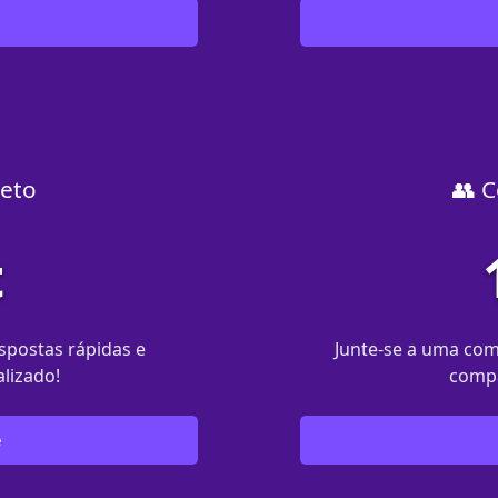
reto
👥 
t
espostas rápidas e
Junte-se a uma com
lizado!
compa
e