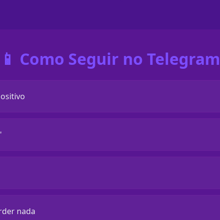
📱 Como Seguir no Telegram
ositivo
"
erder nada