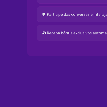
💬 Participe das conversas e interaj
🎁 Receba bônus exclusivos autom