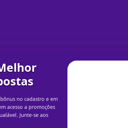
Melhor
postas
 bônus no cadastro e em
tem acesso a promoções
ualável. Junte-se aos