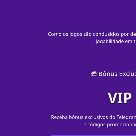
Como os jogos são conduzidos por de
jogabilidade em t
🎁 Bônus Exclu
VIP
Receba bônus exclusivos do Telegra
e códigos promocionai