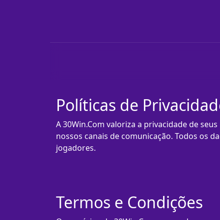
Políticas de Privacida
A 30Win.Com valoriza a privacidade de seu
nossos canais de comunicação. Todos os dad
jogadores.
Termos e Condições