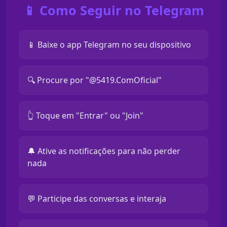
📱 Como Seguir no Telegram
📱 Baixe o app Telegram no seu dispositivo
🔍 Procure por "@5419.ComOficial"
👆 Toque em "Entrar" ou "Join"
🔔 Ative as notificações para não perder
nada
💬 Participe das conversas e interaja