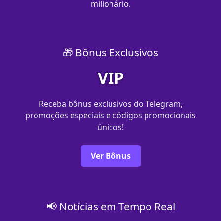
milionário.
🎁 Bônus Exclusivos
VIP
Receba bônus exclusivos do Telegram,
promoções especiais e códigos promocionais
únicos!
Ver Bônus
📢 Notícias em Tempo Real