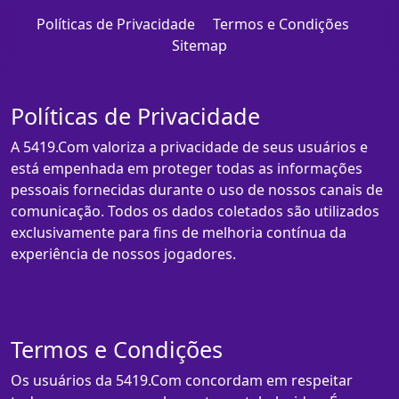
Políticas de Privacidade
Termos e Condições
Sitemap
Políticas de Privacidade
A 5419.Com valoriza a privacidade de seus usuários e
está empenhada em proteger todas as informações
pessoais fornecidas durante o uso de nossos canais de
comunicação. Todos os dados coletados são utilizados
exclusivamente para fins de melhoria contínua da
experiência de nossos jogadores.
Termos e Condições
Os usuários da 5419.Com concordam em respeitar