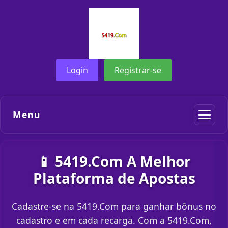
Login
Registrar-se
Menu
📱 5419.Com A Melhor
Plataforma de Apostas
Cadastre-se na 5419.Com para ganhar bônus no
cadastro e em cada recarga. Com a 5419.Com,