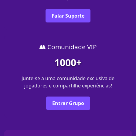
Falar Suporte
👥 Comunidade VIP
1000+
Junte-se a uma comunidade exclusiva de
jogadores e compartilhe experiências!
Entrar Grupo