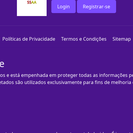
Login
Registrar-se
Políticas de Privacidade
Termos e Condições
Sitemap
de
rios e está empenhada em proteger todas as informações p
tados são utilizados exclusivamente para fins de melhoria