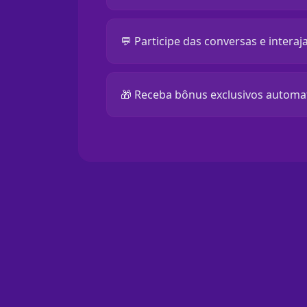
💬 Participe das conversas e interaj
🎁 Receba bônus exclusivos autom