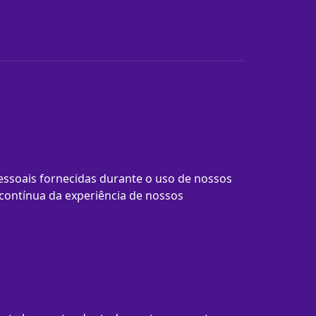
essoais fornecidas durante o uso de nossos
 contínua da experiência de nossos