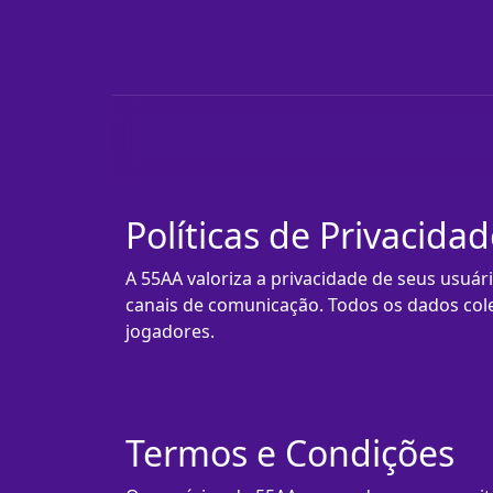
Políticas de Privacida
A 55AA valoriza a privacidade de seus usuá
canais de comunicação. Todos os dados cole
jogadores.
Termos e Condições