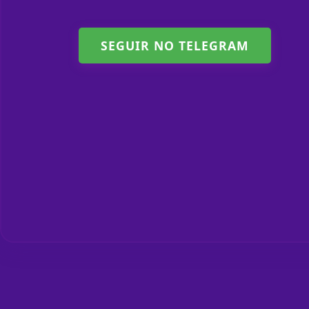
SEGUIR NO TELEGRAM