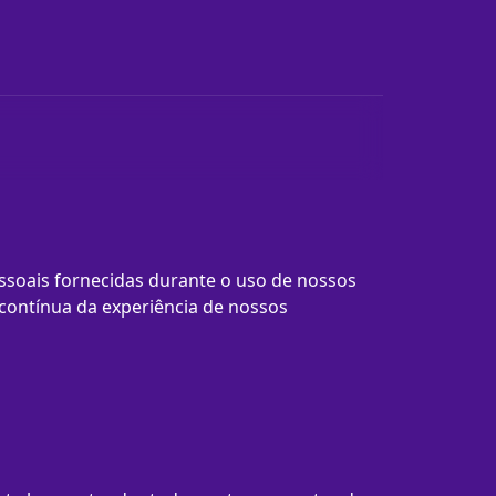
ssoais fornecidas durante o uso de nossos
 contínua da experiência de nossos