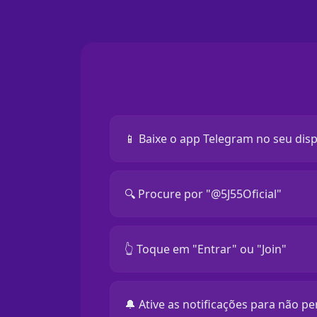
📱 Baixe o app Telegram no seu disp
🔍 Procure por "@5J55Oficial"
👆 Toque em "Entrar" ou "Join"
🔔 Ative as notificações para não p