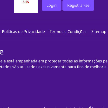
Login
Registrar-se
Políticas de Privacidade
Termos e Condições
Sitemap
de
rios e está empenhada em proteger todas as informações pe
tados são utilizados exclusivamente para fins de melhoria