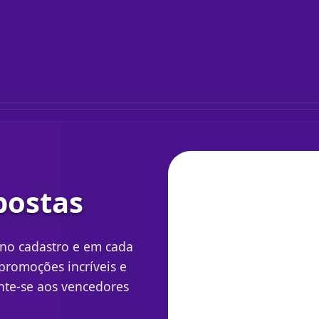
postas
 no cadastro e em cada
promoções incríveis e
unte-se aos vencedores