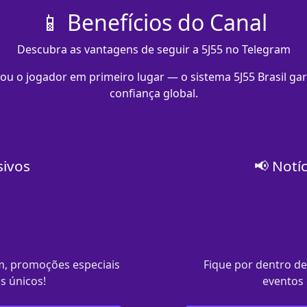
📱 Benefícios do Canal
Descubra as vantagens de seguir a 5J55 no Telegram
ou o jogador em primeiro lugar — o sistema 5J55 Brasil ga
confiança global.
sivos
📢 Notí
m, promoções especiais
Fique por dentro d
s únicos!
eventos 