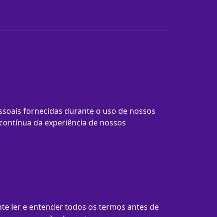
ssoais fornecidas durante o uso de nossos
 contínua da experiência de nossos
te ler e entender todos os termos antes de