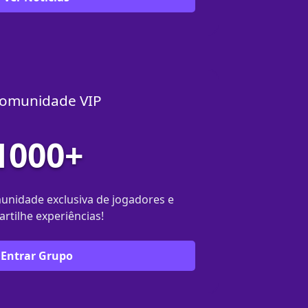
Comunidade VIP
1000+
unidade exclusiva de jogadores e
rtilhe experiências!
Entrar Grupo