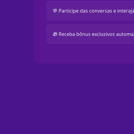
💬 Participe das conversas e interaj
🎁 Receba bônus exclusivos autom