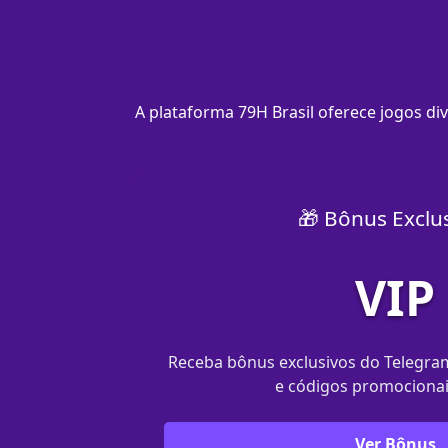
A plataforma 79H Brasil oferece jogos d
🎁 Bônus Exclu
VIP
Receba bônus exclusivos do Telegra
e códigos promocionai
Ver Bônus