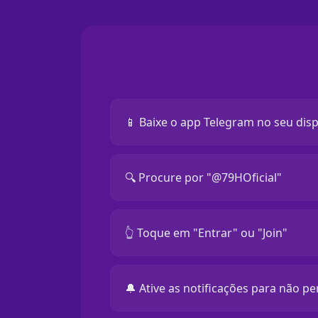
📱 Baixe o app Telegram no seu disp
🔍 Procure por "@79HOficial"
👆 Toque em "Entrar" ou "Join"
🔔 Ative as notificações para não p