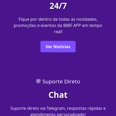
24/7
Fique por dentro de todas as novidades,
promoções e eventos da 888F APP em tempo
real!
Ver Notícias
💬 Suporte Direto
Chat
Suporte direto via Telegram, respostas rápidas e
atendimento personalizado!