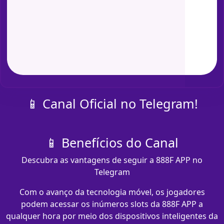
📱 Canal Oficial no Telegram!
📱 Benefícios do Canal
Descubra as vantagens de seguir a 888F APP no
Telegram
Com o avanço da tecnologia móvel, os jogadores
podem acessar os inúmeros slots da 888F APP a
qualquer hora por meio dos dispositivos inteligentes da