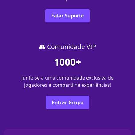
Falar Suporte
👥 Comunidade VIP
1000+
Junte-se a uma comunidade exclusiva de
jogadores e compartilhe experiências!
Entrar Grupo