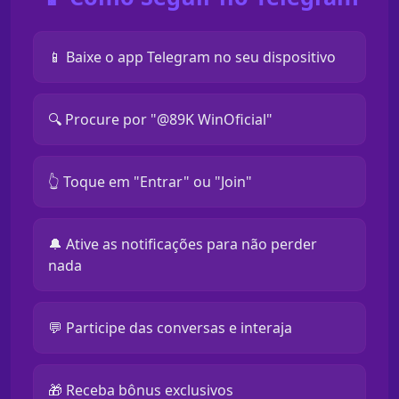
📱 Baixe o app Telegram no seu dispositivo
🔍 Procure por "@89K WinOficial"
👆 Toque em "Entrar" ou "Join"
🔔 Ative as notificações para não perder
nada
💬 Participe das conversas e interaja
🎁 Receba bônus exclusivos