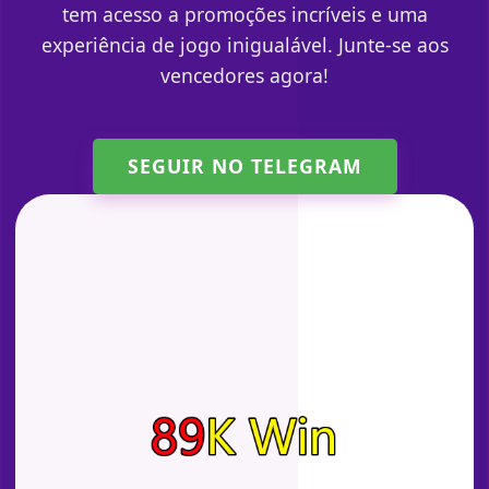
tem acesso a promoções incríveis e uma
experiência de jogo inigualável. Junte-se aos
vencedores agora!
SEGUIR NO TELEGRAM