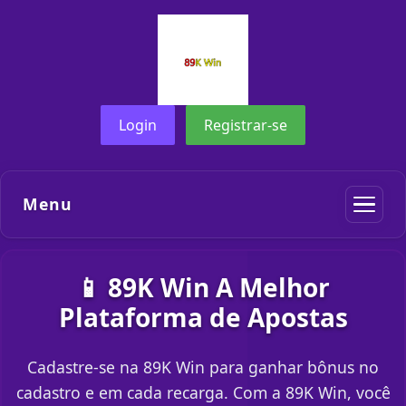
Login
Registrar-se
Menu
📱 89K Win A Melhor
Plataforma de Apostas
Cadastre-se na 89K Win para ganhar bônus no
cadastro e em cada recarga. Com a 89K Win, você