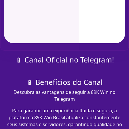
📱 Canal Oficial no Telegram!
📱 Benefícios do Canal
Descubra as vantagens de seguir a 89K Win no
Telegram
Para garantir uma experiência fluida e segura, a
plataforma 89K Win Brasil atualiza constantemente
seus sistemas e servidores, garantindo qualidade no