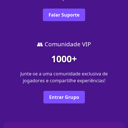
Falar Suporte
👥 Comunidade VIP
1000+
Junte-se a uma comunidade exclusiva de
jogadores e compartilhe experiências!
Entrar Grupo