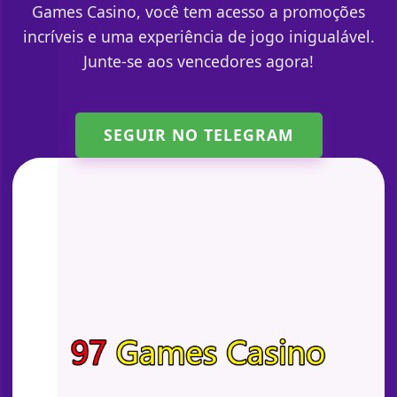
Games Casino, você tem acesso a promoções
incríveis e uma experiência de jogo inigualável.
Junte-se aos vencedores agora!
SEGUIR NO TELEGRAM