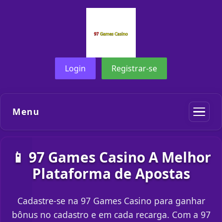
Login
Registrar-se
Menu
📱 97 Games Casino A Melhor
Plataforma de Apostas
Cadastre-se na 97 Games Casino para ganhar
bônus no cadastro e em cada recarga. Com a 97