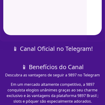
📱 Canal Oficial no Telegram!
📱 Benefícios do Canal
Descubra as vantagens de seguir a 9897 no Telegram
Em um mercado altamente competitivo, a 9897
conquista elogios unânimes graças ao seu charme
exclusivo e às vantagens da plataforma 9897 Brasil ;
slots e pôquer são especialmente adorados.