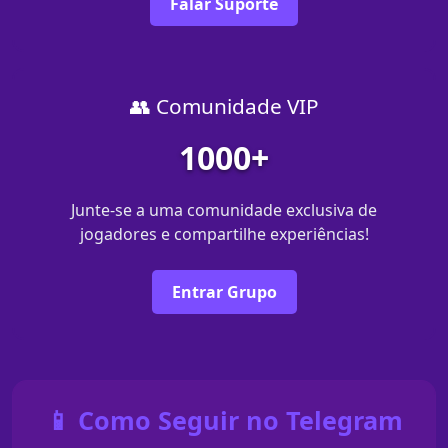
Falar Suporte
👥 Comunidade VIP
1000+
Junte-se a uma comunidade exclusiva de
jogadores e compartilhe experiências!
Entrar Grupo
📱 Como Seguir no Telegram