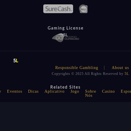
Gaming License
Responsible Gambling
About us
Copyrights © 2025 All Rights Reserved by
5L
Related Sites
e
Eventos
Dicas
Aplicativo
Jogo
Sobre
Casino
Espor
Nós