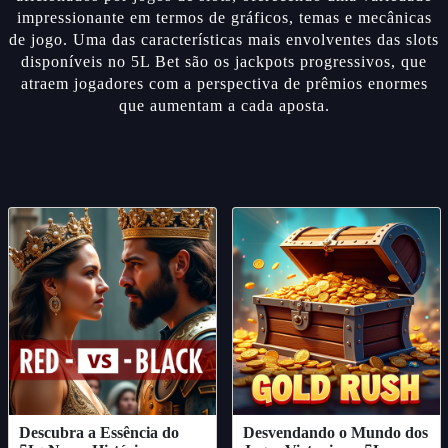
impressionante em termos de gráficos, temas e mecânicas
de jogo. Uma das características mais envolventes das slots
disponíveis no 5L Bet são os jackpots progressivos, que
atraem jogadores com a perspectiva de prêmios enormes
que aumentam a cada aposta.
Descubra a Essência do
Desvendando o Mundo dos