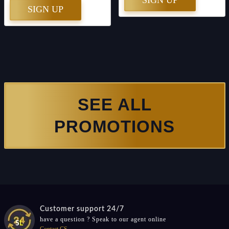
SIGN UP
SIGN UP
SEE ALL
PROMOTIONS
Customer support 24/7
have a question ? Speak to our agent online