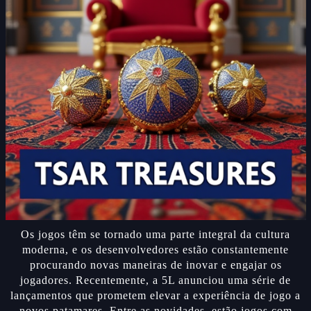
Os jogos têm se tornado uma parte integral da cultura
moderna, e os desenvolvedores estão constantemente
procurando novas maneiras de inovar e engajar os
jogadores. Recentemente, a 5L anunciou uma série de
lançamentos que prometem elevar a experiência de jogo a
novos patamares. Entre as novidades, estão jogos com