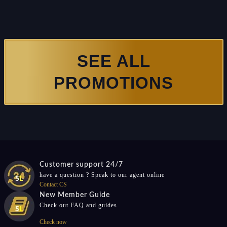
SEE ALL
PROMOTIONS
Customer support 24/7
have a question ? Speak to our agent online
Contact CS
New Member Guide
Check out FAQ and guides
Check now